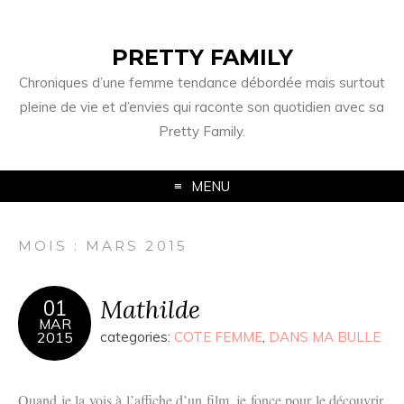
PRETTY FAMILY
Chroniques d’une femme tendance débordée mais surtout
pleine de vie et d’envies qui raconte son quotidien avec sa
Pretty Family.
MENU
MOIS : MARS 2015
Mathilde
01
MAR
2015
categories:
COTE FEMME
,
DANS MA BULLE
Quand je la vois à l’affiche d’un film, je fonce pour le découvrir.