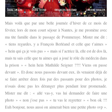
Mais voilà que par une belle journée d’hiver de ce mois de
février, lors de mon court séjour à Nantes, je me promène avec
ma tite famille dans le passage de Pommeraye. Mister me dit :
« tiens regardes, y a François Berléand et celle que t’aimes »
« hein qui ça je vois pas » « mais si l’actrice là, elle est de dos là,
mais tu sais celle que tu aimes qui a joué le rôle du médecin dans
la prison » « hein hein Mathilde Seigner ??!! Viens on passe
devant ». Et donc nous passons devant eux, ils venaient déjà de
se faire arrêter deux fois par des passants pour des photos, je
n’osais donc pas les déranger plus pendant leur promenade.
Mister me dit : « allé vas-y, vas lui demander de faire une
photo » « non j’ose pas » « tu vas le regretter » « bon ok !!!
Euh bonjour, nous aussi on aimerait bien une petite photo svp ».