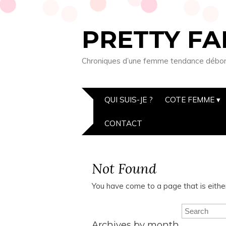
PRETTY FA
Chroniques d’une femme tendance débordée
QUI SUIS-JE ?
COTE FEMME
CONTACT
Not Found
You have come to a page that is eithe
Archives by month