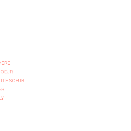
MERE
SOEUR
TITE SOEUR
ER
LY