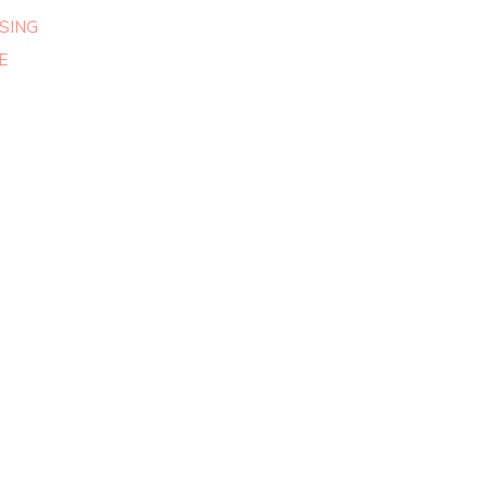
SING
E