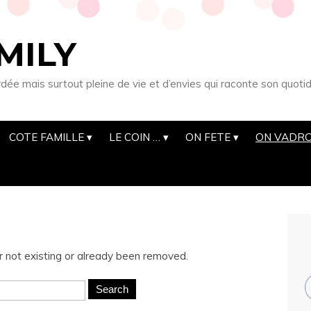
MILY
 mais surtout pleine de vie et d’envies qui raconte son quotid
COTE FAMILLE
LE COIN …
ON FETE
ON VADRO
r not existing or already been removed.
Search