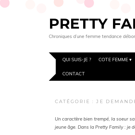
PRETTY FA
Chroniques d’une femme tendance débordée
QUI SUIS-JE ?
COTE FEMME
CONTACT
CATÉGORIE : JE DEMAND
Un caractère bien trempé, la soeur sai
jeune âge. Dans la Pretty Family : je 