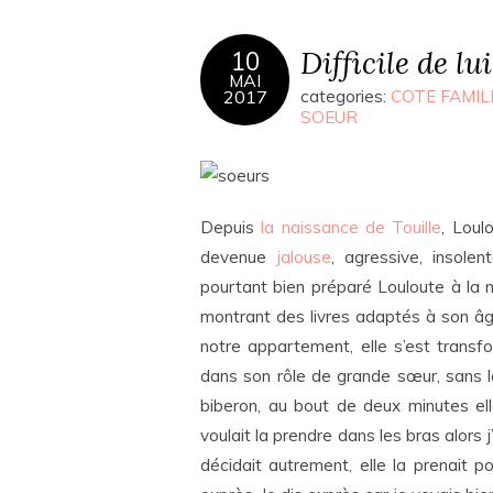
Difficile de lu
10
MAI
2017
categories:
COTE FAMIL
SOEUR
Depuis
la naissance de Touille
, Loul
devenue
jalouse
, agressive, insole
pourtant bien préparé Louloute à la 
montrant des livres adaptés à son âg
notre appartement, elle s’est transfor
dans son rôle de grande sœur, sans la 
biberon, au bout de deux minutes elle
voulait la prendre dans les bras alors 
décidait autrement, elle la prenait 