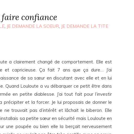
i faire confiance
LE
,
JE DEMANDE LA SOEUR
,
JE DEMANDE LA TITE
oute a clairement changé de comportement. Elle est
nte et capricieuse. Ça fait 7 ans que ça dure… J’ai
naissance de sa sœur en discutant avec elle et en lui
e. Quand Louloute a vu débarquer ce petit être dans
mée en petite diablesse. J’ai tout fait pour l’investir
précipiter et la forcer. Je lui proposais de donner le
 ne trouvait pas d’intérêt et lâchait le biberon. Elle
j’installais sa petite sœur en sécurité mais Louloute en
pour une poupée ou bien elle la berçait nerveusement