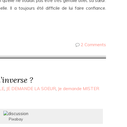
n qu’elle ne voulait pas être très gentille avec sa sœur.
le. Il a toujours été difficile de lui faire confiance.
2 Comments
l’inverse ?
LE
,
JE DEMANDE LA SOEUR
,
Je demande MISTER
Pixabay