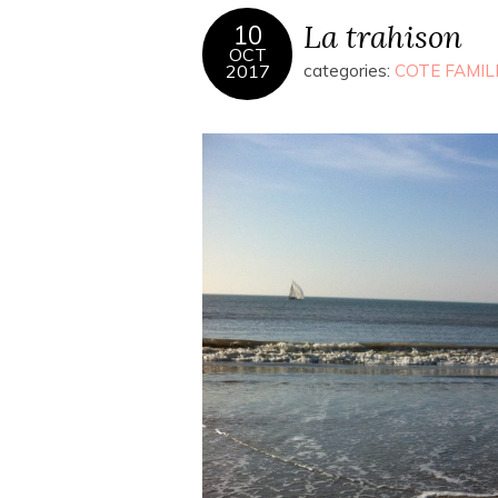
La trahison
10
OCT
2017
categories:
COTE FAMIL