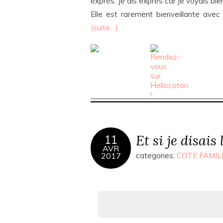
exprès. Je dis exprès car je voyais bie
Elle est rarement bienveillante avec el
(suite…)
Et si je disais 
11
AVR
2017
categories:
COTE FAMIL