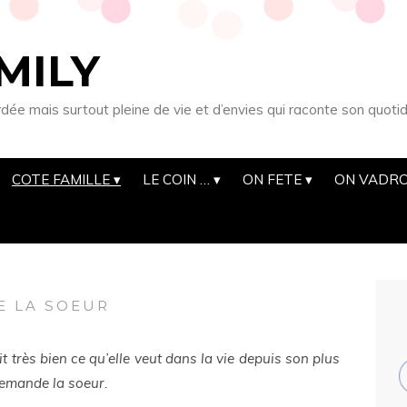
MILY
 mais surtout pleine de vie et d’envies qui raconte son quotid
COTE FAMILLE
LE COIN …
ON FETE
ON VADRO
E LA SOEUR
t très bien ce qu’elle veut dans la vie depuis son plus
demande la soeur.