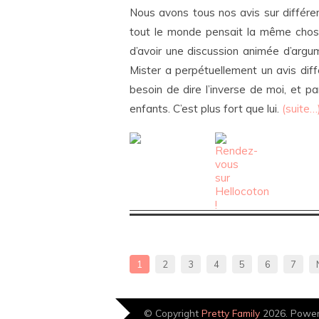
Nous avons tous nos avis sur différen
tout le monde pensait la même chose.
d’avoir une discussion animée d’argu
Mister a perpétuellement un avis différ
besoin de dire l’inverse de moi, et 
enfants. C’est plus fort que lui.
(suite…
1
2
3
4
5
6
7
© Copyright
Pretty Family
2026. Powe