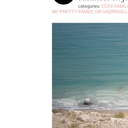
categories:
COTE FAMIL
MY PRETTY FAMILY
,
ON VADROUILL