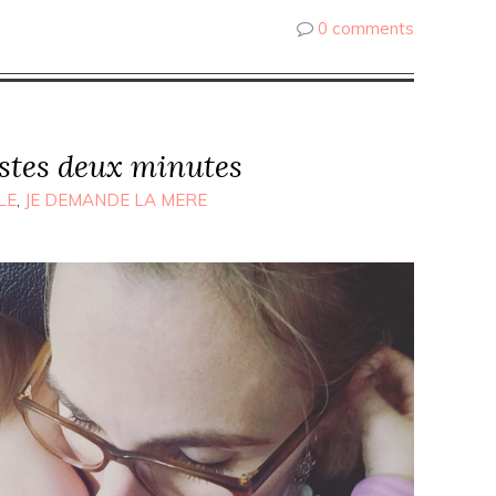
0 comments
stes deux minutes
LE
,
JE DEMANDE LA MERE