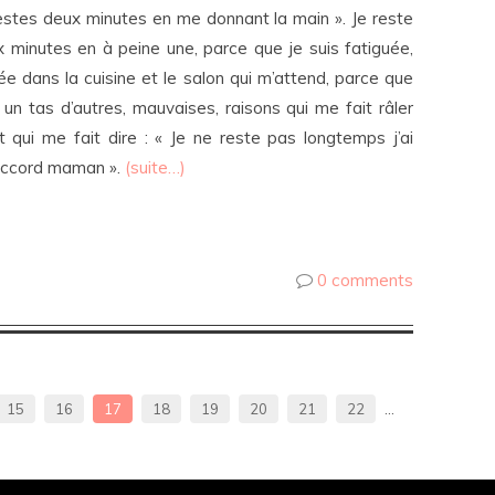
restes deux minutes en me donnant la main ». Je reste
ux minutes en à peine une, parce que je suis fatiguée,
ée dans la cuisine et le salon qui m’attend, parce que
t un tas d’autres, mauvaises, raisons qui me fait râler
qui me fait dire : « Je ne reste pas longtemps j’ai
’accord maman ».
(suite…)
0 comments
15
16
17
18
19
20
21
22
…