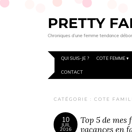
PRETTY FA
Chroniques d’une femme tendance débordée
QUI SUIS-JE ?
COTE FEMME
CONTACT
CATÉGORIE : COTE FAMIL
Top 5 de mes f
10
JUIL
vacances en f
2016