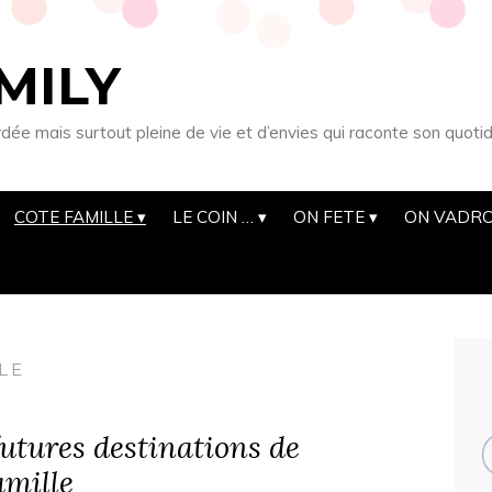
MILY
 mais surtout pleine de vie et d’envies qui raconte son quotid
COTE FAMILLE
LE COIN …
ON FETE
ON VADRO
LE
utures destinations de
amille