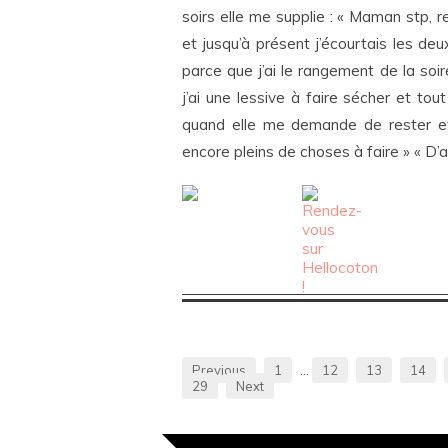
soirs elle me supplie : « Maman stp, 
et jusqu’à présent j’écourtais les de
parce que j’ai le rangement de la soir
j’ai une lessive à faire sécher et tou
quand elle me demande de rester et 
encore pleins de choses à faire » « D
Previous
1
…
12
13
14
29
Next