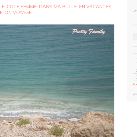
LE
,
COTE FEMME
,
DANS MA BULLE
,
EN VACANCES
,
E
,
ON VOYAGE
« 