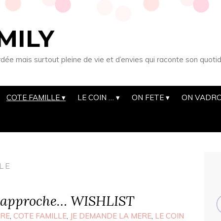
MILY
 mais surtout pleine de vie et d’envies qui raconte son quotid
COTE FAMILLE
LE COIN …
ON FETE
ON VADRO
LE
 approche… WISHLIST
IRE
,
COTE FAMILLE
,
JE DEMANDE LA MERE
,
LE COIN