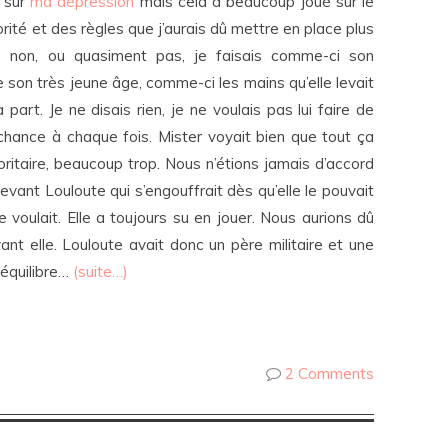
r sur
ma dépression
mais cela a beaucoup joué sur le
orité et des règles que j’aurais dû mettre en place plus
z non, ou quasiment pas, je faisais comme-ci son
 son très jeune âge, comme-ci les mains qu’elle levait
part. Je ne disais rien, je ne voulais pas lui faire de
e chance à chaque fois. Mister voyait bien que tout ça
utoritaire, beaucoup trop. Nous n’étions jamais d’accord
vant Louloute qui s’engouffrait dès qu’elle le pouvait
e voulait. Elle a toujours su en jouer. Nous aurions dû
ant elle. Louloute avait donc un père militaire et une
équilibre…
(suite…)
2 Comments