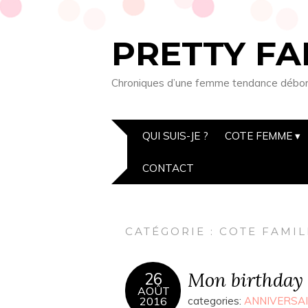
PRETTY FA
Chroniques d’une femme tendance débordée
QUI SUIS-JE ?
COTE FEMME
CONTACT
CATÉGORIE : COTE FAMIL
Mon birthday
26
AOÛT
2016
categories:
ANNIVERSA