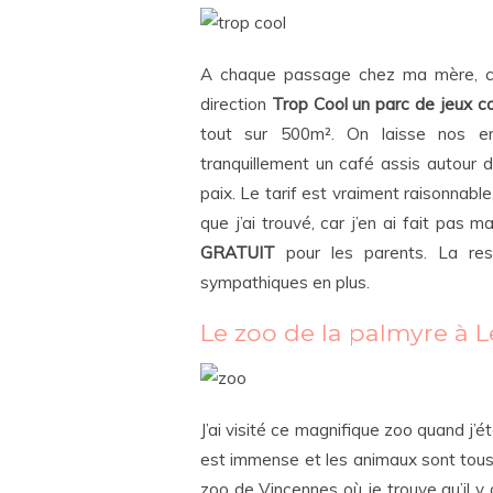
A chaque passage chez ma mère, c’es
direction
Trop Cool un parc de jeux c
tout sur 500m². On laisse nos en
tranquillement un café assis autour 
paix. Le tarif est vraiment raisonnable
que j’ai trouvé, car j’en ai fait pas 
GRATUIT
pour les parents. La res
sympathiques en plus.
Le zoo de la palmyre à 
J’ai visité ce magnifique zoo quand j’ét
est immense et les animaux sont tous 
zoo de Vincennes où je trouve qu’il y