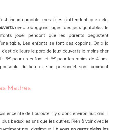
t incontournable, mes filles n’attendent que cela,
ouverts
avec toboggans, luges, des jeux gonfables, le
fants jouer pendant que les parents dégustent
d’une table. Les enfants se font des copains. On a la
, c’est d’ailleurs le parc de jeux couverts le moins cher
mal : 6€ pour un enfant et 5€ pour les moins de 4 ans,
ponsable du lieu et son personnel sont vraiment
Les Mathes
ais enceinte de Louloute, il y a donc environ huit ans. Il
plus beaux les uns que les autres. Rien à voir avec le
 a vraiment peu d’animaux.
Là vous en aurez pleins les