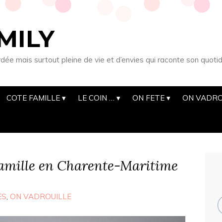
MILY
 mais surtout pleine de vie et d’envies qui raconte son quotid
COTE FAMILLE
LE COIN …
ON FETE
ON VADRO
famille en Charente-Maritime
ES
,
ON VADROUILLE