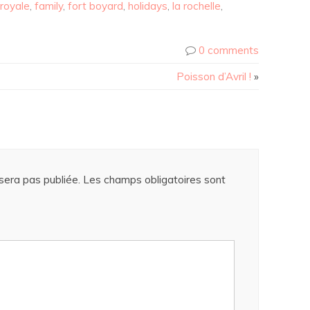
 royale
,
family
,
fort boyard
,
holidays
,
la rochelle
,
0 comments
Poisson d’Avril !
»
era pas publiée.
Les champs obligatoires sont