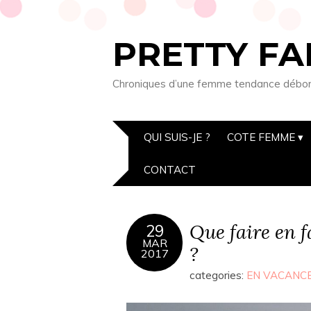
PRETTY FA
Chroniques d’une femme tendance débordée
QUI SUIS-JE ?
COTE FEMME
CONTACT
Que faire en 
29
MAR
?
2017
categories:
EN VACANC