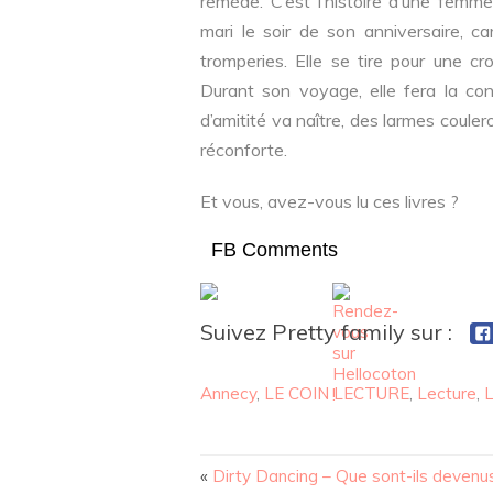
remède. C’est l’histoire d’une femm
mari le soir de son anniversaire, c
tromperies. Elle se tire pour une cr
Durant son voyage, elle fera la con
d’amitité va naître, des larmes couler
réconforte.
Et vous, avez-vous lu ces livres ?
FB Comments
Suivez Pretty family sur :
Annecy
,
LE COIN LECTURE
,
Lecture
,
L
«
Dirty Dancing – Que sont-ils devenu