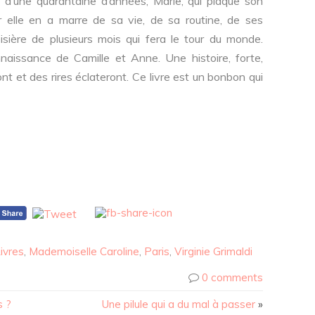
e d’une quarantaine d’années, Marie, qui plaque son
ar elle en a marre de sa vie, de sa routine, de ses
oisière de plusieurs mois qui fera le tour du monde.
naissance de Camille et Anne. Une histoire, forte,
ont et des rires éclateront. Ce livre est un bonbon qui
ivres
,
Mademoiselle Caroline
,
Paris
,
Virginie Grimaldi
0 comments
s ?
Une pilule qui a du mal à passer
»