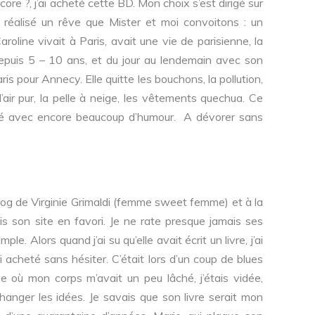
re ?, j’ai acheté cette BD. Mon choix s’est dirigé sur
a réalisé un rêve que Mister et moi convoitons : un
oline vivait à Paris, avait une vie de parisienne, la
depuis 5 – 10 ans, et du jour au lendemain avec son
Paris pour Annecy.
Elle quitte les bouchons, la pollution,
air pur, la pelle à neige, les vêtements quechua.
Ce
stré avec encore beaucoup d’humour. A dévorer sans
blog de Virginie Grimaldi (femme sweet femme) et à la
e mis son site en favori. Je ne rate presque jamais ses
mple. Alors quand j’ai su qu’elle avait écrit un livre, j’ai
ai acheté sans hésiter. C’était lors d’un coup de blues
e où mon corps m’avait un peu lâché, j’étais vidée,
changer les idées. Je savais que son livre serait mon