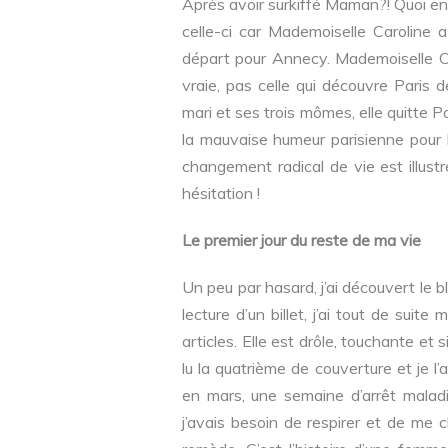
Après avoir surkiffé Maman?! Quoi enco
celle-ci car Mademoiselle Caroline 
départ pour Annecy. Mademoiselle Car
vraie, pas celle qui découvre Paris 
mari et ses trois mômes, elle quitte 
la mauvaise humeur parisienne pour l’
changement radical de vie est illu
hésitation !
Le premier jour du reste de ma vie
Un peu par hasard, j’ai découvert le 
lecture d’un billet, j’ai tout de suit
articles. Elle est drôle, touchante et si
lu la quatrième de couverture et je l’
en mars, une semaine d’arrêt maladi
j’avais besoin de respirer et de me 