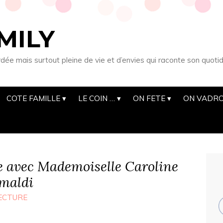
MILY
 mais surtout pleine de vie et d’envies qui raconte son quotid
COTE FAMILLE
LE COIN …
ON FETE
ON VADRO
re avec Mademoiselle Caroline
imaldi
ECTURE