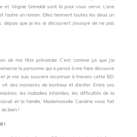
e et Virgnie Grimaldi sont là pour vous servir. L’une
 l’autre un roman. Elles tiennent toutes les deux un
rs, depuis que je les ai découvert, j’essaye de ne pas
.
ion de ma fête prénatale. C’est comme ça que j’ai
remercie la personne qui a pensé à me faire découvrir
rit et je me suis souvent reconnue à travers cette BD.
i vit des moments de bonheur et d’enfer. Entre ses
isères, les maladies infantiles, les difficultés de la
travail et la famille, Mademoiselle Caroline nous fait
 du bien !
t !