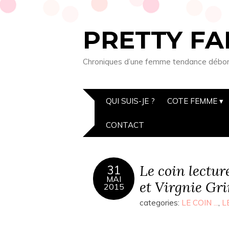
PRETTY FA
Chroniques d’une femme tendance débordée
QUI SUIS-JE ?
COTE FEMME
CONTACT
Le coin lectu
31
MAI
et Virgnie Gr
2015
categories:
LE COIN ...
,
L