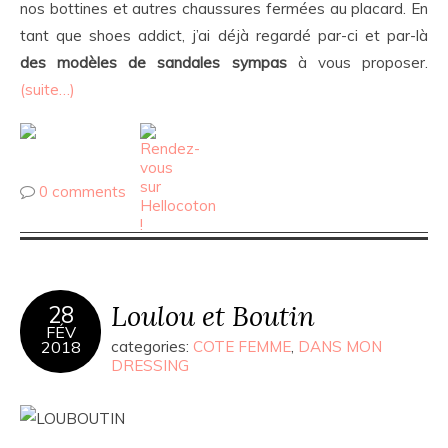
nos bottines et autres chaussures fermées au placard. En
tant que shoes addict, j’ai déjà regardé par-ci et par-là
des modèles de sandales sympas
à vous proposer.
(suite…)
0 comments
Loulou et Boutin
28
FÉV
2018
categories:
COTE FEMME
,
DANS MON
DRESSING