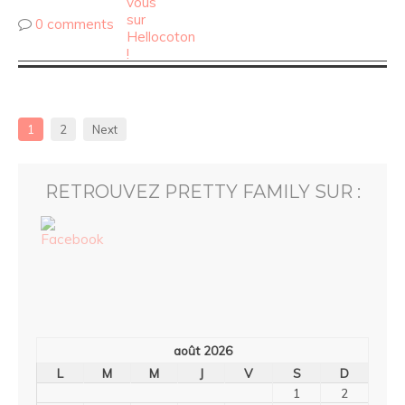
0 comments
1
2
Next
RETROUVEZ PRETTY FAMILY SUR :
août 2026
L
M
M
J
V
S
D
1
2