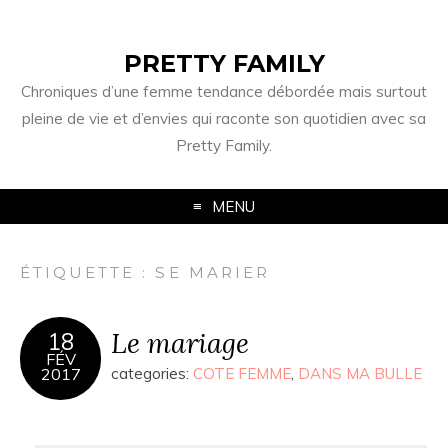
PRETTY FAMILY
Chroniques d’une femme tendance débordée mais surtout
pleine de vie et d’envies qui raconte son quotidien avec sa
Pretty Family.
MENU
ÉTIQUETTE : SE MARIER
Le mariage
18
FÉV
2017
categories:
COTE FEMME
,
DANS MA BULLE