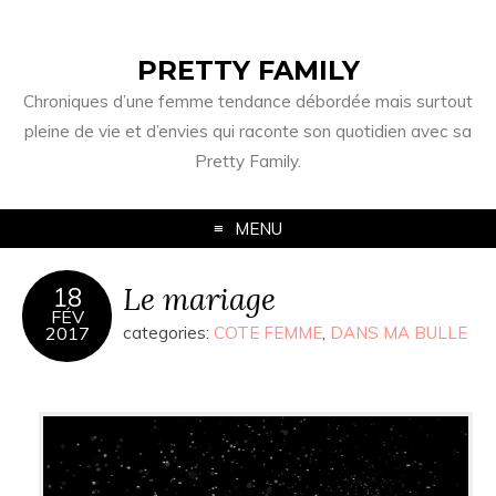
PRETTY FAMILY
Chroniques d’une femme tendance débordée mais surtout
pleine de vie et d’envies qui raconte son quotidien avec sa
Pretty Family.
MENU
Le mariage
18
FÉV
2017
categories:
COTE FEMME
,
DANS MA BULLE