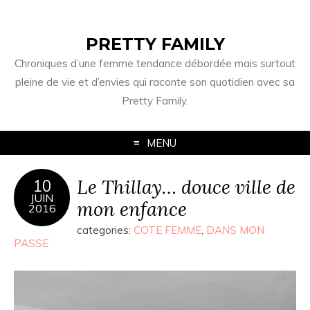
PRETTY FAMILY
Chroniques d’une femme tendance débordée mais surtout
pleine de vie et d’envies qui raconte son quotidien avec sa
Pretty Family.
MENU
Le Thillay… douce ville de
10
JUIN
mon enfance
2016
categories:
COTE FEMME
,
DANS MON
PASSE