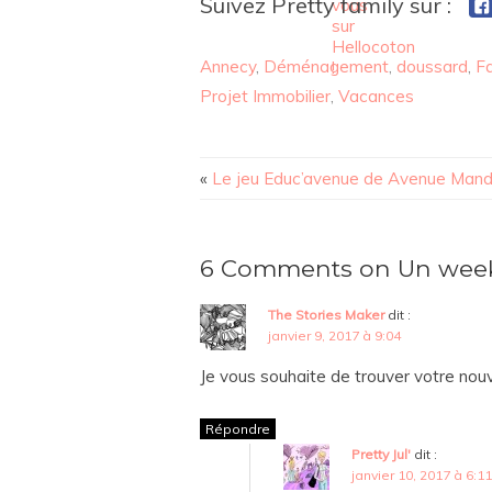
Suivez Pretty family sur :
Annecy
,
Déménagement
,
doussard
,
Fa
Projet Immobilier
,
Vacances
«
Le jeu Educ’avenue de Avenue Mand
6 Comments on Un week
The Stories Maker
dit :
janvier 9, 2017 à 9:04
Je vous souhaite de trouver votre nouv
Répondre
Pretty Jul'
dit :
janvier 10, 2017 à 6:11