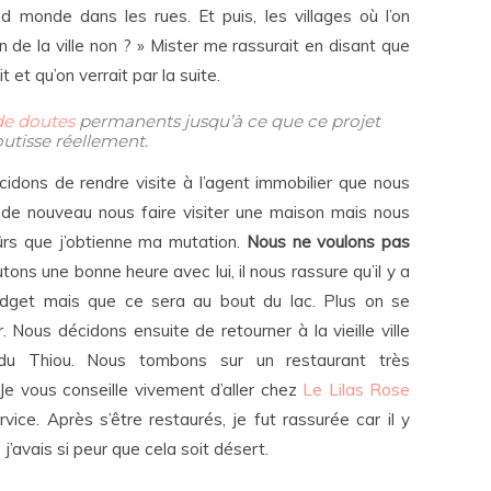
d monde dans les rues. Et puis, les villages où l’on
in de la ville non ? » Mister me rassurait en disant que
t et qu’on verrait par la suite.
e doutes
permanents jusqu’à ce que ce projet
utisse réellement.
idons de rendre visite à l’agent immobilier que nous
e de nouveau nous faire visiter une maison mais nous
rs que j’obtienne ma mutation.
Nous ne voulons pas
tons une bonne heure avec lui, il nous rassure qu’il y a
dget mais que ce sera au bout du lac. Plus on se
 Nous décidons ensuite de retourner à la vieille ville
du Thiou. Nous tombons sur un restaurant très
Je vous conseille vivement d’aller chez
Le Lilas Rose
rvice. Après s’être restaurés, je fut rassurée car il y
’avais si peur que cela soit désert.