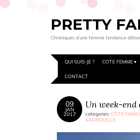
PRETTY FA
Chroniques d’une femme tendance débordée
QUI SUIS-JE ?
COTE FEMME
CONTACT
Un week-end e
09
JAN
2017
categories:
COTE FAMIL
VADROUILLE