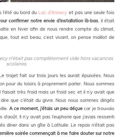
s l’été au bord du
Lac d’Annecy
et pas une seule fois
our confirmer notre envie d’installation là-bas
, il était
alte en hiver afin de nous rendre compte du climat,
que, tout est beau, c’est vivant, on pense maillot de
’Annecy n’était pas complètement vide hors vacances
scolaires.
 trajet fait sur trois jours les aurait épuisées. Nous
on pour du loisirs à proprement parler. Nous sommes
l faisait très froid mais un froid sec et il n’y avait que
dire que c’était du givre. Nous nous sommes dirigés
ille.
A ce moment, j’étais un peu déçue
car je trouvais
d’août. Il n’y avait pas l’euphorie que j’avais ressenti
s diner dans un gîte à Lathuile. Le repas n’était pas
emière soirée commençait à me faire douter sur notre