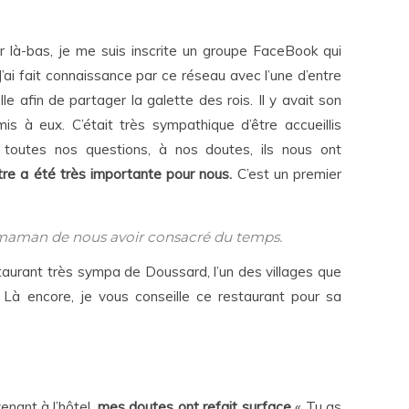
ler là-bas, je me suis inscrite un groupe FaceBook qui
ai fait connaissance par ce réseau avec l’une d’entre
le afin de partager la galette des rois. Il y avait son
s à eux. C’était très sympathique d’être accueillis
 toutes nos questions, à nos doutes, ils nous ont
re a été très importante pour nous.
C’est un premier
 maman de nous avoir consacré du temps.
taurant très sympa de Doussard, l’un des villages que
. Là encore, je vous conseille ce restaurant pour sa
venant à l’hôtel,
mes doutes ont refait surface
« Tu as