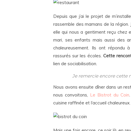
Depuis que j’ai le projet de m’instal
rassemble des mamans de la région. J’
elle qui nous a gentiment reçu chez el
mari, ses enfants mais aussi des ami
chaleureusement. Ils ont répondu à
rassurés sur les écoles.
Cette rencont
lien de sociabilisation.
Je remercie encore cette
Nous avons ensuite dîner dans un res
nous convoitons,
Le Bistrot du Coin
cuisine raffinée et l’accueil chaleureux.
Mais une fois encore, ce soir là, en re