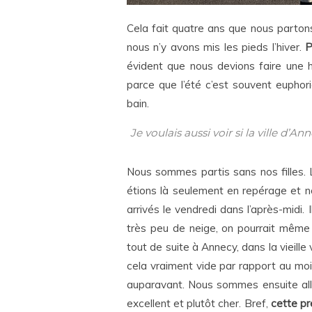
Cela fait quatre ans que nous parton
nous n’y avons mis les pieds l’hiver.
P
évident que nous devions faire une h
parce que l’été c’est souvent euphori
bain.
Je voulais aussi voir si la ville d
Nous sommes partis sans nos filles. Le
étions là seulement en repérage et n
arrivés le vendredi dans l’après-midi. I
très peu de neige, on pourrait même 
tout de suite à Annecy, dans la vieille v
cela vraiment vide par rapport au mois 
auparavant. Nous sommes ensuite allé
excellent et plutôt cher. Bref,
cette pr