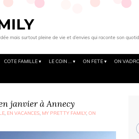
MILY
 mais surtout pleine de vie et d’envies qui raconte son quotid
COTE FAMILLE
LE COIN …
ON FETE
ON VADRO
n janvier à Annecy
LE
,
EN VACANCES
,
MY PRETTY FAMILY
,
ON