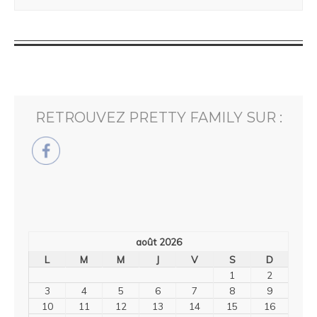
RETROUVEZ PRETTY FAMILY SUR :
août 2026
L
M
M
J
V
S
D
1
2
3
4
5
6
7
8
9
10
11
12
13
14
15
16