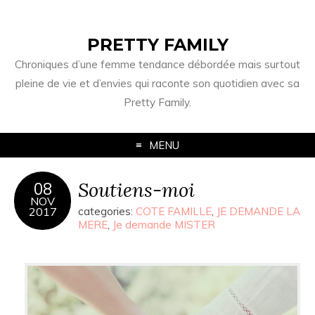
PRETTY FAMILY
Chroniques d’une femme tendance débordée mais surtout
pleine de vie et d’envies qui raconte son quotidien avec sa
Pretty Family.
MENU
Soutiens-moi
08
NOV
2017
categories:
COTE FAMILLE
,
JE DEMANDE LA
MERE
,
Je demande MISTER