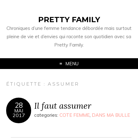
PRETTY FAMILY
Chroniques d’une femme tendance débordée mais surtout
pleine de vie et d’envies qui raconte son quotidien avec sa
Pretty Family.
MENU
ÉTIQUETTE : ASSUMER
Il faut assumer
28
MAI
2017
categories:
COTE FEMME
,
DANS MA BULLE