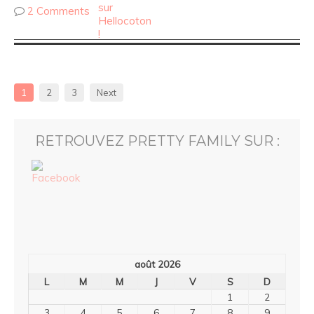
2 Comments
1
2
3
Next
RETROUVEZ PRETTY FAMILY SUR :
août 2026
L
M
M
J
V
S
D
1
2
3
4
5
6
7
8
9