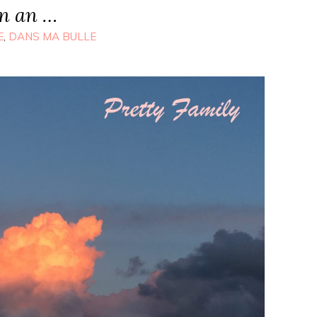
un an …
E
,
DANS MA BULLE