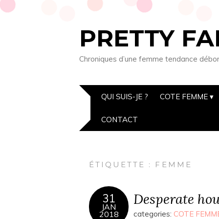
PRETTY FA
Chroniques d’une femme tendance débordée
QUI SUIS-JE ?
COTE FEMME
CONTACT
ÉTIQUETTE : FEMME
Desperate ho
31
JAN
2018
categories:
COTE FEMM