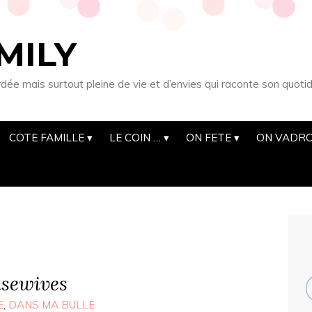
MILY
 mais surtout pleine de vie et d’envies qui raconte son quotid
COTE FAMILLE
LE COIN …
ON FETE
ON VADRO
usewives
E
,
DANS MA BULLE