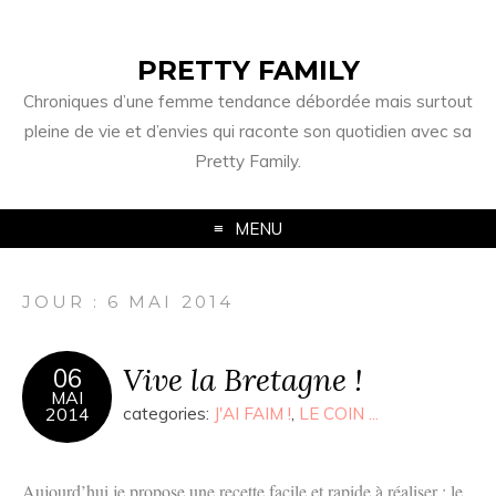
PRETTY FAMILY
Chroniques d’une femme tendance débordée mais surtout
pleine de vie et d’envies qui raconte son quotidien avec sa
Pretty Family.
MENU
JOUR : 6 MAI 2014
Vive la Bretagne !
06
MAI
2014
categories:
J'AI FAIM !
,
LE COIN ...
Aujourd’hui je propose une recette facile et rapide à réaliser : le