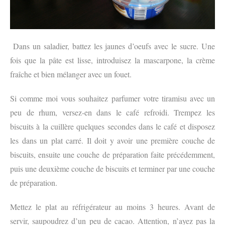
Dans un saladier, battez les jaunes d’oeufs avec le sucre. Une
fois que la pâte est lisse, introduisez la mascarpone, la crème
fraîche et bien mélanger avec un fouet.
Si comme moi vous souhaitez parfumer votre tiramisu avec un
peu de rhum, versez-en dans le café refroidi. Trempez les
biscuits à la cuillère quelques secondes dans le café et disposez
les dans un plat carré. Il doit y avoir une première couche de
biscuits, ensuite une couche de préparation faite précédemment,
puis une deuxième couche de biscuits et terminer par une couche
de préparation.
Mettez le plat au réfrigérateur au moins 3 heures. Avant de
servir, saupoudrez d’un peu de cacao. Attention, n’ayez pas la