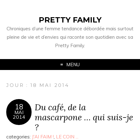
PRETTY FAMILY
Chroniques d’une femme tendance débordée mais surtout
pleine de vie et d’envies qui raconte son quotidien avec sa
Pretty Family.
MENU
JOUR : 18 MAI 2014
Du café, de la
18
MAI
mascarpone … qui suis-je
2014
?
categories:
J'AI FAIM !
,
LE COIN ...