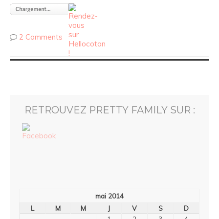
2 Comments
RETROUVEZ PRETTY FAMILY SUR :
mai 2014
L
M
M
J
V
S
D
1
2
3
4