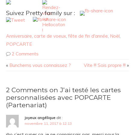
Suivez Pretty family sur :
Anniversaire
,
carte de voeux
,
fête de fin d'année
,
Noël
,
POPCARTE
2 Comments
«
Bunchems vous connaissez ?
Vite !!! Sois propre !!!
»
2 Comments on J’ai testé les cartes
personnalisées avec POPCARTE
(Partenariat)
joyeux angélique
dit :
novembre 11, 2017 à 12:13
rho c’est super ça, je ne connaissais pas, merci pour la