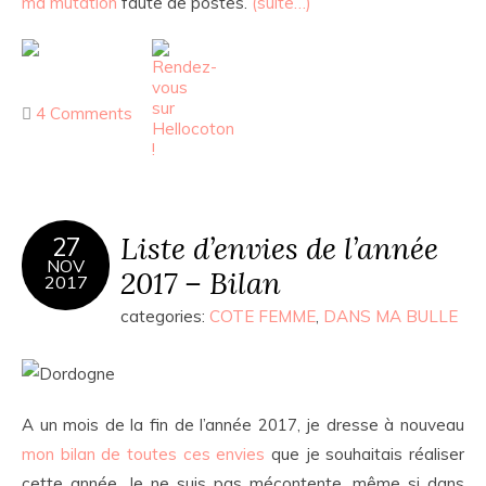
ma mutation
faute de postes.
(suite…)
4 Comments
Liste d’envies de l’année
27
NOV
2017 – Bilan
2017
categories:
COTE FEMME
,
DANS MA BULLE
A un mois de la fin de l’année 2017, je dresse à nouveau
mon bilan de toutes ces envies
que je souhaitais réaliser
cette année. Je ne suis pas mécontente, même si dans