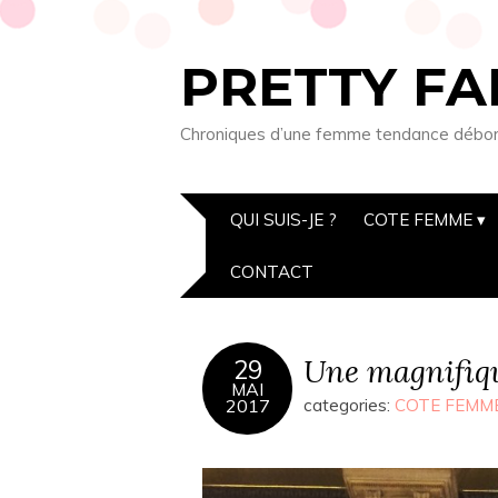
PRETTY FA
Chroniques d’une femme tendance débordée
QUI SUIS-JE ?
COTE FEMME
CONTACT
Une magnifiqu
29
MAI
2017
categories:
COTE FEMM