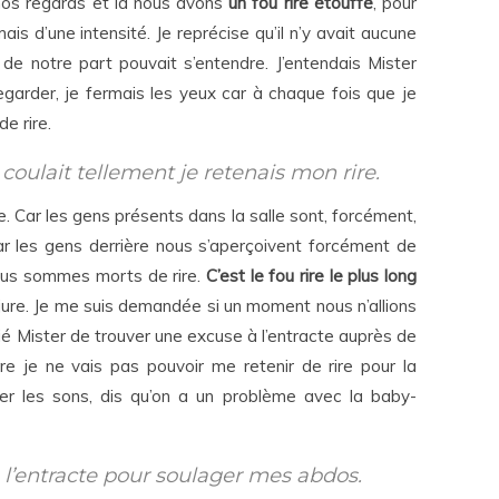
 nos regards et là nous avons
un fou rire étouffé
, pour
is d’une intensité. Je reprécise qu’il n’y avait aucune
e notre part pouvait s’entendre. J’entendais Mister
 regarder, je fermais les yeux car à chaque fois que je
e rire.
coulait tellement je retenais mon rire.
. Car les gens présents dans la salle sont, forcément,
ar les gens derrière nous s’aperçoivent forcément de
nous sommes morts de rire.
C’est le fou rire le plus long
 jure. Je me suis demandée si un moment nous n’allions
plié Mister de trouver une excuse à l’entracte auprès de
ure je ne vais pas pouvoir me retenir de rire pour la
er les sons, dis qu’on a un problème avec la baby-
 l’entracte pour soulager mes abdos.