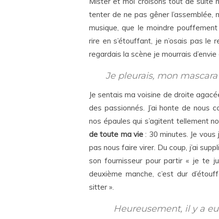
Mister et moi croisons tout de suite
tenter de ne pas gêner l’assemblée, ma
musique, que le moindre pouffement d
rire en s’étouffant, je n’osais pas le
regardais la scène je mourrais d’envie d
Je pleurais, mon mascara 
Je sentais ma voisine de droite agacée
des passionnés. J’ai honte de nous c
nos épaules qui s’agitent tellement 
de toute ma vie
: 30 minutes. Je vous
pas nous faire virer. Du coup, j’ai sup
son fournisseur pour partir « je te j
deuxième manche, c’est dur d’étouff
sitter ».
Heureusement, il y a eu