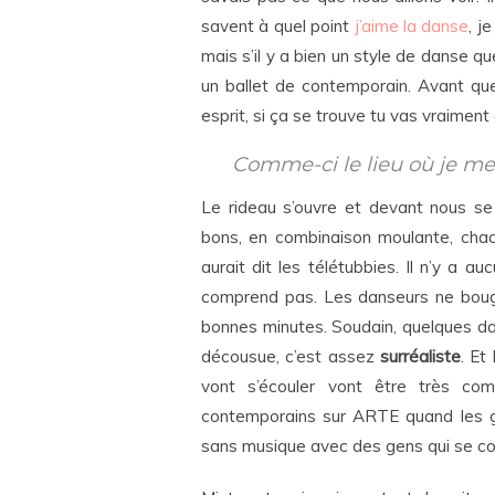
savent à quel point
j’aime la danse
, j
mais s’il y a bien un style de danse qu
un ballet de contemporain. Avant que
esprit, si ça se trouve tu vas vraiment 
Comme-ci le lieu où je me 
Le rideau s’ouvre et devant nous se
bons, en combinaison moulante, chac
aurait dit les télétubbies. Il n’y a 
comprend pas. Les danseurs ne bouge
bonnes minutes. Soudain, quelques da
décousue, c’est assez
surréaliste
. Et
vont s’écouler vont être très comp
contemporains sur ARTE quand les g
sans musique avec des gens qui se co