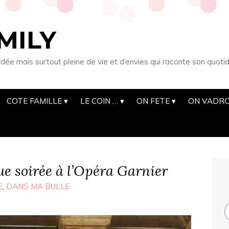
MILY
 mais surtout pleine de vie et d’envies qui raconte son quotid
COTE FAMILLE
LE COIN …
ON FETE
ON VADRO
e soirée à l’Opéra Garnier
E
,
DANS MA BULLE