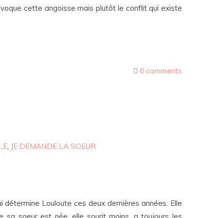
ovoque cette angoisse mais plutôt le conflit qui existe
0 comments
LE
,
JE DEMANDE LA SOEUR
qui détermine Louloute ces deux dernières années. Elle
 sa soeur est née, elle sourit moins, a toujours les