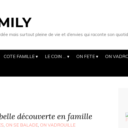
MILY
 mais surtout pleine de vie et d’envies qui raconte son quotid
COTE FAMILLE
LE COIN …
ON FETE
ON VADRO
elle découverte en famille
ES
,
ON SE BALADE
,
ON VADROUILLE