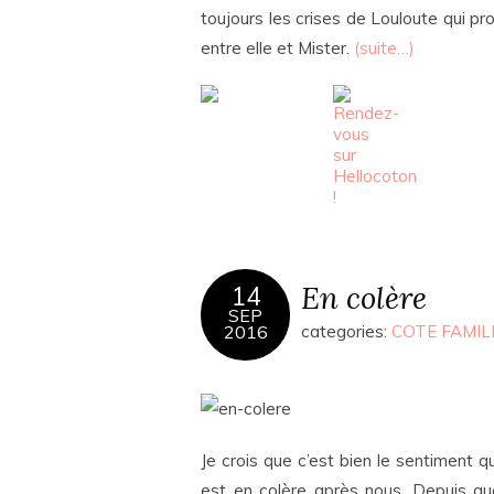
toujours les crises de Louloute qui pr
entre elle et Mister.
(suite…)
En colère
14
SEP
2016
categories:
COTE FAMIL
Je crois que c’est bien le sentiment 
est en colère après nous. Depuis que