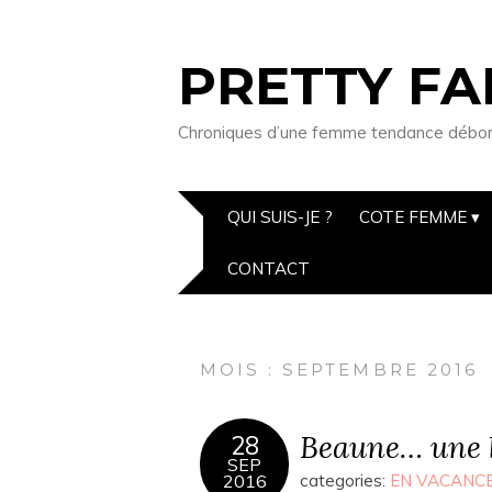
PRETTY FA
Chroniques d’une femme tendance débordée
QUI SUIS-JE ?
COTE FEMME
CONTACT
MOIS : SEPTEMBRE 2016
Beaune… une b
28
SEP
2016
categories:
EN VACANC