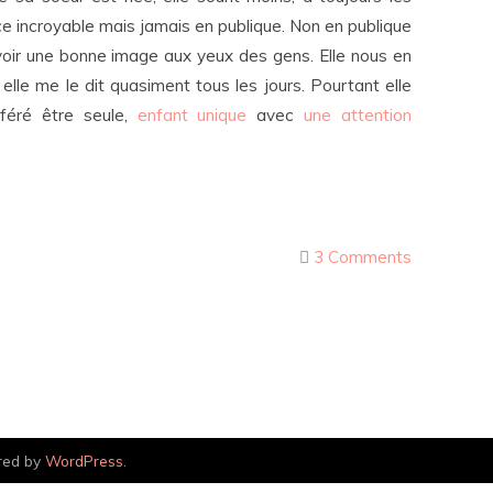
nce incroyable mais jamais en publique. Non en publique
avoir une bonne image aux yeux des gens. Elle nous en
elle me le dit quasiment tous les jours. Pourtant elle
éféré être seule,
enfant unique
avec
une attention
3 Comments
red by
WordPress
.