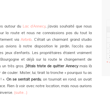
es autour du
Lac d’Annecy
, j’avais souhaité que nous
sur la route et nous ne connaissions pas du tout la
artement via
Airbnb
. C’était un charmant grand studio
us avions à notre disposition le jardin, l’accès aux
es jeux d’enfants. Les propriétaires étaient vraiment
n Bourgogne et déjà sur la route le changement de
«
 un très gros.
J’étais triste de quitter Annecy
mais là
e couler. Mister, lui, tirait la tronche « pourquoi tu as
! ».
On se sentait perdu
, on tournait en rond, on avait
ace. Rien à voir avec notre location, mais nous aurions
’inverse.
(suite…)