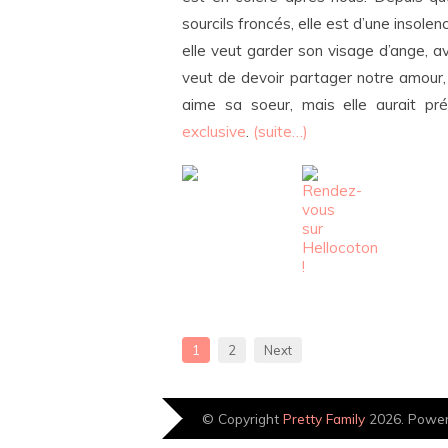
sourcils froncés, elle est d’une insole
elle veut garder son visage d’ange, 
veut de devoir partager notre amour, 
aime sa soeur, mais elle aurait pr
exclusive
.
(suite…)
1
2
Next
© Copyright
Pretty Family
2026. Powe