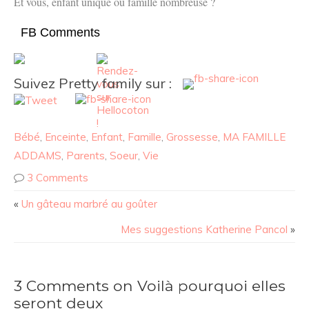
Et vous, enfant unique ou famille nombreuse ?
FB Comments
Suivez Pretty family sur :
Bébé
,
Enceinte
,
Enfant
,
Famille
,
Grossesse
,
MA FAMILLE
ADDAMS
,
Parents
,
Soeur
,
Vie
3 Comments
«
Un gâteau marbré au goûter
Mes suggestions Katherine Pancol
»
3 Comments on Voilà pourquoi elles
seront deux