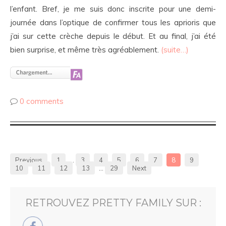
l’enfant. Bref, je me suis donc inscrite pour une demi-
journée dans l’optique de confirmer tous les aprioris que
j’ai sur cette crèche depuis le début. Et au final, j’ai été
bien surprise, et même très agréablement.
(suite…)
0 comments
Previous
1
…
3
4
5
6
7
8
9
10
11
12
13
…
29
Next
RETROUVEZ PRETTY FAMILY SUR :