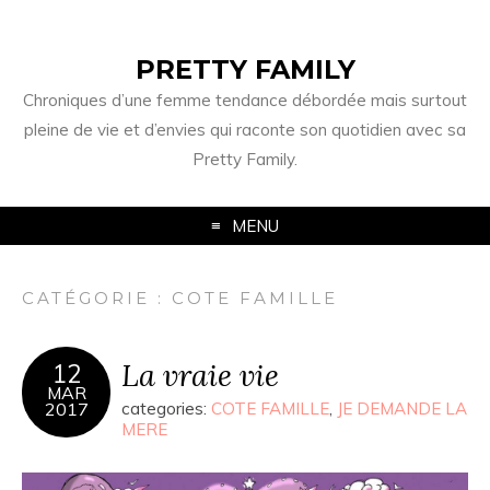
PRETTY FAMILY
Chroniques d’une femme tendance débordée mais surtout
pleine de vie et d’envies qui raconte son quotidien avec sa
Pretty Family.
MENU
CATÉGORIE : COTE FAMILLE
La vraie vie
12
MAR
2017
categories:
COTE FAMILLE
,
JE DEMANDE LA
MERE