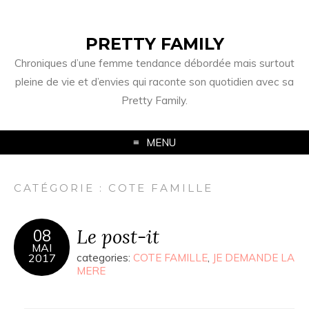
PRETTY FAMILY
Chroniques d’une femme tendance débordée mais surtout
pleine de vie et d’envies qui raconte son quotidien avec sa
Pretty Family.
MENU
CATÉGORIE : COTE FAMILLE
Le post-it
08
MAI
2017
categories:
COTE FAMILLE
,
JE DEMANDE LA
MERE