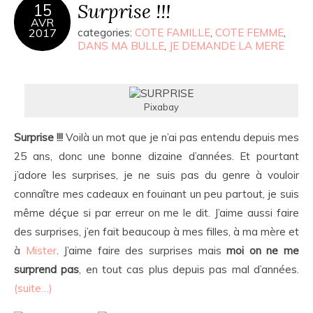
Surprise !!!
15
AVR
2017
categories:
COTE FAMILLE
,
COTE FEMME
,
DANS MA BULLE
,
JE DEMANDE LA MERE
Pixabay
Surprise !!!
Voilà un mot que je n’ai pas entendu depuis mes
25 ans, donc une bonne dizaine d’années. Et pourtant
j’adore les surprises, je ne suis pas du genre à vouloir
connaître mes cadeaux en fouinant un peu partout, je suis
même déçue si par erreur on me le dit. J’aime aussi faire
des surprises, j’en fait beaucoup à mes filles, à ma mère et
à
Mister
. J’aime faire des surprises mais
moi on ne me
surprend pas
, en tout cas plus depuis pas mal d’années.
(suite…)