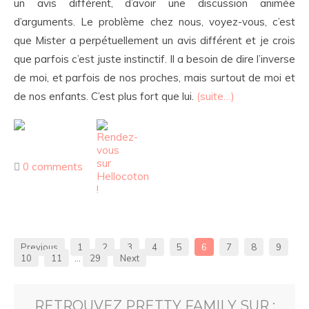
un avis différent, d’avoir une discussion animée
d’arguments. Le problème chez nous, voyez-vous, c’est
que Mister a perpétuellement un avis différent et je crois
que parfois c’est juste instinctif. Il a besoin de dire l’inverse
de moi, et parfois de nos proches, mais surtout de moi et
de nos enfants. C’est plus fort que lui.
(suite…)
0 comments
Previous
1
2
3
4
5
6
7
8
9
10
11
…
29
Next
RETROUVEZ PRETTY FAMILY SUR :