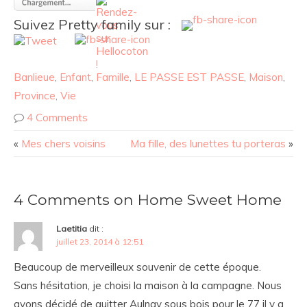
Suivez Pretty family sur :
Banlieue
,
Enfant
,
Famille
,
LE PASSE EST PASSE
,
Maison
,
Province
,
Vie
4 Comments
«
Mes chers voisins
Ma fille, des lunettes tu porteras
»
4 Comments on Home Sweet Home
Laetitia
dit :
juillet 23, 2014 à 12:51
Beaucoup de merveilleux souvenir de cette époque.
Sans hésitation, je choisi la maison à la campagne. Nous
avons décidé de quitter Aulnay sous bois pour le 77 il y a