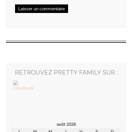
RETROUVEZ PRETTY FAMILY SUR :
août 2026
L
M
M
J
V
S
D