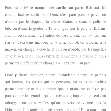
sorties au parc
Puis est arrivé le moment des
. Bah oui, les
enfants faut les sortir hein. Donc c’est parti pour le parc : on
n’oublie pas le chapeau, la crème solaire, le seau, la pelle, le
biberon d’eau, le goûter… Tu te diriges vers le parc, et là à mi-
chemin ou carrément à l’entrée du parc tu entends : « maman,
j’ai fait caca dans ma couche. » Grrr, bon ok on retourne à la
maison, on change la couche et puis on n’oublie pas les lingettes
cette fois-ci, ce qui nous évitera de remonter à la maison et nous
permettra d’effectuer un change à « l’arrache » au parc.
Donc je disais, direction le parc. Formidable le parc, les parents
qui hurlent, les gosses qui se poussent, toi tu es en éveilles
permanente car tu fais attention que ta môme ne se fasse pas
pousser par les grands, qu’elle arrive à grimper toute seule au
toboggan ou tu surveilles qu’un pervers ne vienne pas la
kidnapper. Une après-midi très reposante quoi ! Et ça quasiment