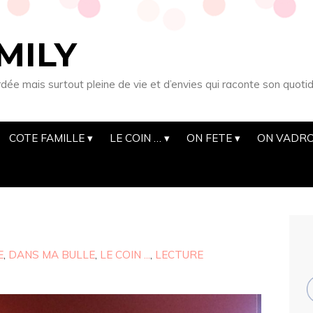
MILY
 mais surtout pleine de vie et d’envies qui raconte son quotid
COTE FAMILLE
LE COIN …
ON FETE
ON VADRO
E
,
DANS MA BULLE
,
LE COIN ...
,
LECTURE