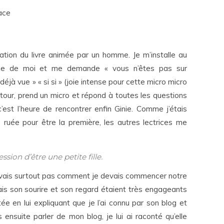
tation du livre animée par un homme. Je m’installe au
he de moi et me demande « vous n’êtes pas sur
déjà vue » « si si » (joie intense pour cette micro micro
n tour, prend un micro et répond à toutes les questions
c’est l’heure de rencontrer enfin Ginie. Comme j’étais
 ruée pour être la première, les autres lectrices me
ession d’être une petite fille.
e savais surtout pas comment je devais commencer notre
ais son sourire et son regard étaient très engageants
e en lui expliquant que je l’ai connu par son blog et
 ensuite parler de mon blog, je lui ai raconté qu’elle