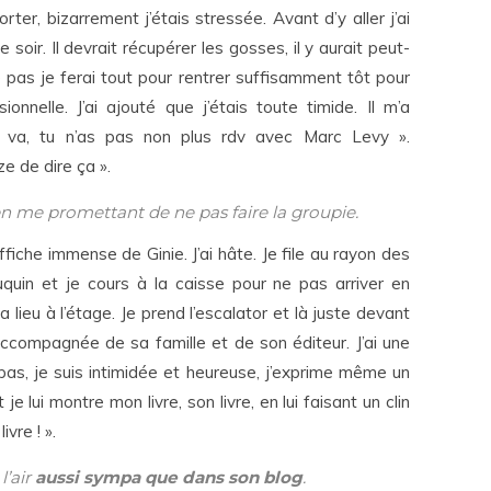
rter, bizarrement j’étais stressée. Avant d’y aller j’ai
 soir. Il devrait récupérer les gosses, il y aurait peut-
e pas je ferai tout pour rentrer suffisamment tôt pour
ionnelle. J’ai ajouté que j’étais toute timide. Il m’a
 va, tu n’as pas non plus rdv avec Marc Levy ».
ze de dire ça ».
n me promettant de ne pas faire la groupie.
affiche immense de Ginie. J’ai hâte. Je file au rayon des
uquin et je cours à la caisse pour ne pas arriver en
 lieu à l’étage. Je prend l’escalator et là juste devant
accompagnée de sa famille et de son éditeur. J’ai une
 pas, je suis intimidée et heureuse, j’exprime même un
je lui montre mon livre, son livre, en lui faisant un clin
ivre ! ».
l’air
aussi sympa que dans son blog
.