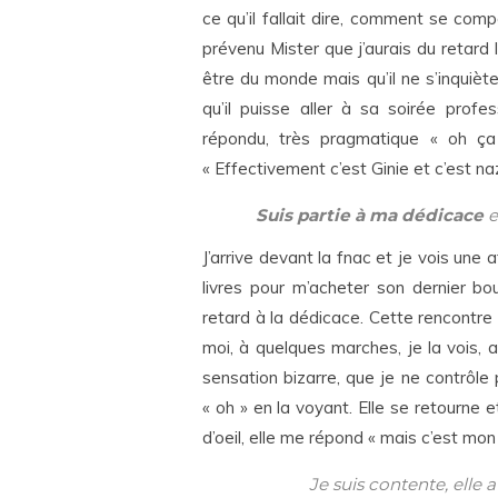
ce qu’il fallait dire, comment se compo
prévenu Mister que j’aurais du retard le
être du monde mais qu’il ne s’inquièt
qu’il puisse aller à sa soirée profess
répondu, très pragmatique « oh ça
« Effectivement c’est Ginie et c’est na
Suis partie à ma dédicace
e
J’arrive devant la fnac et je vois une 
livres pour m’acheter son dernier bo
retard à la dédicace. Cette rencontre a
moi, à quelques marches, je la vois, 
sensation bizarre, que je ne contrôle
« oh » en la voyant. Elle se retourne et 
d’oeil, elle me répond « mais c’est mon l
Je suis contente, elle a 