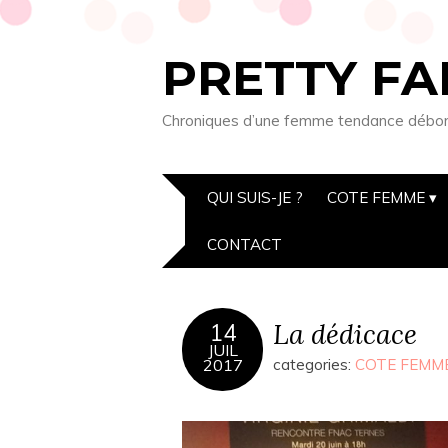
PRETTY FA
Chroniques d’une femme tendance débordée
QUI SUIS-JE ?
COTE FEMME
CONTACT
La dédicace
14
JUIL
2017
categories:
COTE FEMM