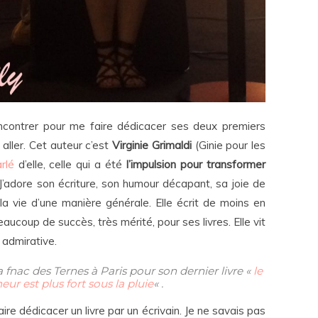
rencontrer pour me faire dédicacer ses deux premiers
 aller. Cet auteur c’est
Virginie Grimaldi
(Ginie pour les
rlé
d’elle, celle qui a été
l’impulsion pour transformer
 J’adore son écriture, son humour décapant, sa joie de
la vie d’une manière générale. Elle écrit de moins en
aucoup de succès, très mérité, pour ses livres. Elle vit
 admirative.
la fnac des Ternes à Paris pour son dernier livre «
le
r est plus fort sous la pluie
« .
aire dédicacer un livre par un écrivain. Je ne savais pas