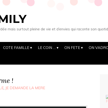
MILY
 mais surtout pleine de vie et d’envies qui raconte son quotid
COTE FAMILLE
LE COIN …
ON FETE
ON VADRO
rme !
LE
,
JE DEMANDE LA MERE