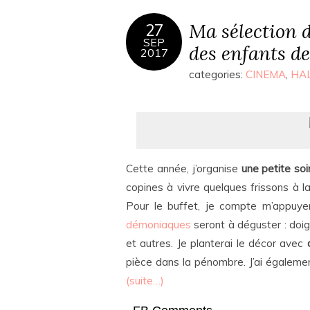
Ma sélection 
27
SEP
des enfants de
2017
categories:
CINEMA
,
HA
Cette année, j’organise
une petite soi
copines à vivre quelques frissons à 
Pour le buffet, je compte m’appuy
démoniaques
seront à déguster : doig
et autres. Je planterai le décor avec
pièce dans la pénombre. J’ai également
(suite…)