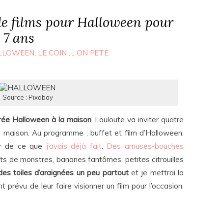
de films pour Halloween pour
 7 ans
LLOWEEN
,
LE COIN ...
,
ON FETE
Source : Pixabay
rée Halloween à la maison
. Louloute va inviter quatre
la maison. Au programme : buffet et film d’Halloween.
er de ce que
j’avais déjà fait
.
Des amuses-bouches
ts de monstres, bananes fantômes, petites citrouilles
des toiles d’araignées un peu partout
et je mettrai la
 prévu de leur faire visionner un film pour l’occasion.