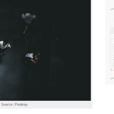
« 
Source : Pixabay