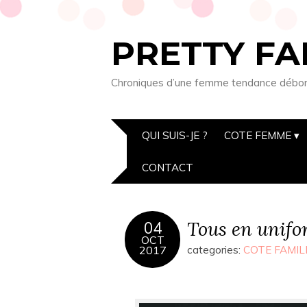
PRETTY FA
Chroniques d’une femme tendance débordée
QUI SUIS-JE ?
COTE FEMME
CONTACT
Tous en unifo
04
OCT
2017
categories:
COTE FAMIL